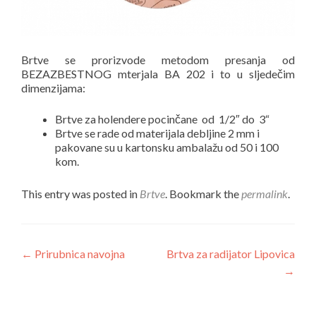
Brtve se prorizvode metodom presanja od
BEZAZBESTNOG mterjala BA 202 i to u sljedečim
dimenzijama:
Brtve za holendere pocinčane od 1/2″ do 3“
Brtve se rade od materijala debljine 2 mm i
pakovane su u kartonsku ambalažu od 50 i 100
kom.
This entry was posted in
Brtve
. Bookmark the
permalink
.
Navigacija
←
Prirubnica navojna
Brtva za radijator Lipovica
→
objava