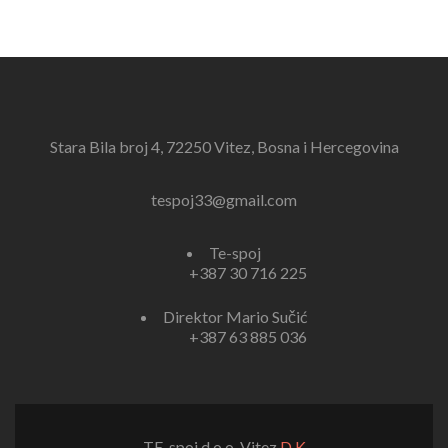
Stara Bila broj 4, 72250 Vitez, Bosna i Hercegovina
tespoj33@gmail.com
Te-spoj
+387 30 716 225
Direktor Mario Sučić
+387 63 885 036
TE-spoj d.o.o. Vitez
D.K